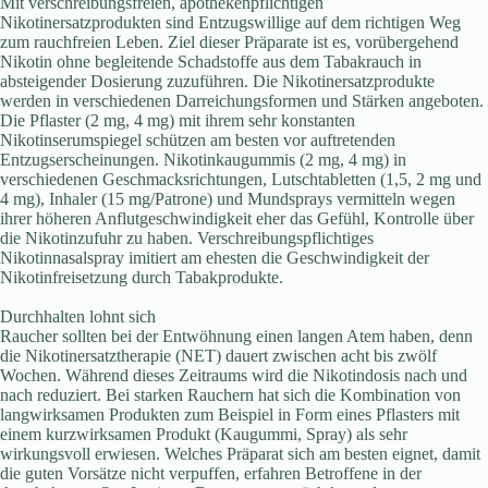
Mit verschreibungsfreien, apothekenpflichtigen
Nikotinersatzprodukten sind Entzugswillige auf dem richtigen Weg
zum rauchfreien Leben. Ziel dieser Präparate ist es, vorübergehend
Nikotin ohne begleitende Schadstoffe aus dem Tabakrauch in
absteigender Dosierung zuzuführen. Die Nikotinersatzprodukte
werden in verschiedenen Darreichungsformen und Stärken angeboten.
Die Pflaster (2 mg, 4 mg) mit ihrem sehr konstanten
Nikotinserumspiegel schützen am besten vor auftretenden
Entzugserscheinungen. Nikotinkaugummis (2 mg, 4 mg) in
verschiedenen Geschmacksrichtungen, Lutschtabletten (1,5, 2 mg und
4 mg), Inhaler (15 mg/Patrone) und Mundsprays vermitteln wegen
ihrer höheren Anflutgeschwindigkeit eher das Gefühl, Kontrolle über
die Nikotinzufuhr zu haben. Verschreibungspflichtiges
Nikotinnasalspray imitiert am ehesten die Geschwindigkeit der
Nikotinfreisetzung durch Tabakprodukte.
Durchhalten lohnt sich
Raucher sollten bei der Entwöhnung einen langen Atem haben, denn
die Nikotinersatztherapie (NET) dauert zwischen acht bis zwölf
Wochen. Während dieses Zeitraums wird die Nikotindosis nach und
nach reduziert. Bei starken Rauchern hat sich die Kombination von
langwirksamen Produkten zum Beispiel in Form eines Pflasters mit
einem kurzwirksamen Produkt (Kaugummi, Spray) als sehr
wirkungsvoll erwiesen. Welches Präparat sich am besten eignet, damit
die guten Vorsätze nicht verpuffen, erfahren Betroffene in der