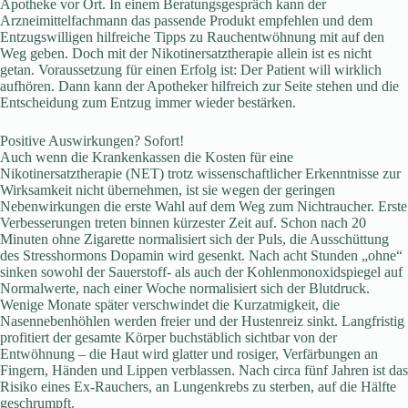
Apotheke vor Ort. In einem Beratungsgespräch kann der
Arzneimittelfachmann das passende Produkt empfehlen und dem
Entzugswilligen hilfreiche Tipps zu Rauchentwöhnung mit auf den
Weg geben. Doch mit der Nikotinersatztherapie allein ist es nicht
getan. Voraussetzung für einen Erfolg ist: Der Patient will wirklich
aufhören. Dann kann der Apotheker hilfreich zur Seite stehen und die
Entscheidung zum Entzug immer wieder bestärken.
Positive Auswirkungen? Sofort!
Auch wenn die Krankenkassen die Kosten für eine
Nikotinersatztherapie (NET) trotz wissenschaftlicher Erkenntnisse zur
Wirksamkeit nicht übernehmen, ist sie wegen der geringen
Nebenwirkungen die erste Wahl auf dem Weg zum Nichtraucher. Erste
Verbesserungen treten binnen kürzester Zeit auf. Schon nach 20
Minuten ohne Zigarette normalisiert sich der Puls, die Ausschüttung
des Stresshormons Dopamin wird gesenkt. Nach acht Stunden „ohne“
sinken sowohl der Sauerstoff- als auch der Kohlenmonoxidspiegel auf
Normalwerte, nach einer Woche normalisiert sich der Blutdruck.
Wenige Monate später verschwindet die Kurzatmigkeit, die
Nasennebenhöhlen werden freier und der Hustenreiz sinkt. Langfristig
profitiert der gesamte Körper buchstäblich sichtbar von der
Entwöhnung – die Haut wird glatter und rosiger, Verfärbungen an
Fingern, Händen und Lippen verblassen. Nach circa fünf Jahren ist das
Risiko eines Ex-Rauchers, an Lungenkrebs zu sterben, auf die Hälfte
geschrumpft.