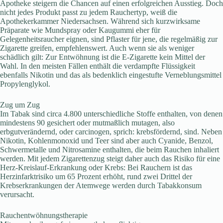
Apotheke steigern die Chancen auf einen erfolgreichen Ausstieg. Doch
nicht jedes Produkt passt zu jedem Rauchertyp, weiß die
Apothekerkammer Niedersachsen. Während sich kurzwirksame
Präparate wie Mundspray oder Kaugummi eher für
Gelegenheitsraucher eignen, sind Pflaster für jene, die regelmäßig zur
Zigarette greifen, empfehlenswert. Auch wenn sie als weniger
schädlich gilt: Zur Entwöhnung ist die E-Zigarette kein Mittel der
Wahl. In den meisten Fällen enthält die verdampfte Flüssigkeit
ebenfalls Nikotin und das als bedenklich eingestufte Verneblungsmittel
Propylenglykol.
Zug um Zug
Im Tabak sind circa 4.800 unterschiedliche Stoffe enthalten, von denen
mindestens 90 gesichert oder mutmaßlich mutagen, also
erbgutverändernd, oder carcinogen, sprich: krebsfördernd, sind. Neben
Nikotin, Kohlenmonoxid und Teer sind aber auch Cyanide, Benzol,
Schwermetalle und Nitrosamine enthalten, die beim Rauchen inhaliert
werden. Mit jedem Zigarettenzug steigt daher auch das Risiko für eine
Herz-Kreislauf-Erkrankung oder Krebs: Bei Rauchern ist das
Herzinfarktrisiko um 65 Prozent erhöht, rund zwei Drittel der
Krebserkrankungen der Atemwege werden durch Tabakkonsum
verursacht.
Rauchentwöhnungstherapie