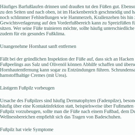
Häufiges Barfußlaufen drinnen und draußen tut den Füßen gut. Ebenso
zu den Seiten und nach oben, ist im Hackenbereich geschmeidig und h
noch schlimmer Fehlstellungen wie Hammerzeh, Krallenzehen bis hin z
Gewichtsverlagerung auf den Vorderfußbereich kann zu Spreizfüßen f
sitzen. Wer seine Füße trainieren möchte, sollte häufig unterschied
zudem für ein gesundes Fußklima.
Unangenehme Hornhaut sanft entfernen
Fällt bei der gründlichen Inspektion der Füße auf, dass sich an Hack
Fußpeelings aus Salz und Olivenöl können Abhilfe schaffen und übersc
Hornhautentfernung kann sogar zu Entzündungen führen. Schrundensalb
harnstoffhaltige Cremes (mit Urea).
Lästigem Fußpilz vorbeugen
Ursache des Fußpilzes sind häufig Dermatophyten (Fadenpilze), besond
häufig über eine Kontaktinfektion statt, beispielsweise über Fußmatte
Fußpilz vorzubeugen, sollte man die Füße nach einem Fußbad, dem D
Wellnessbereichen empfiehlt sich das Tragen von Badeschuhen.
Fußpilz hat viele Symptome