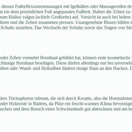
 dienen Fußreflexzonenmassagen mit Igelbällen oder Massagerollen de
at ein dem persönlichen Fuß angepasstes Fußbett. Haben die Zehen zu
um Hallux valgus (schiefe Großzehe) auf. Vorsicht ist auch bei hohen
ühren und die Zehen zusammen pressen. Unangenehme Blasen bilden sic
liche Schuhe anziehen. Das Wechseln der Schuhe sowie das Tragen von 
en oder Zehen vermehrt Hornhaut gebildet hat, können erste kosmetisc
hüssige Hornhaut beseitigen. Diese dürfen allerdings nur bei unverse
en oder Wund- und Heilsalben lindern rissige Haut an den Hacken. Di
ers Trichophyton rubrum, die sich durch Keratin, also die Hornsubsta
n oder Holzroste in Bädern, da Pilze ein feucht-warmes Klima bevorzug
uschen und dem Besuch eines Schwimmbads gut abtrocknen und am best