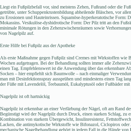
Liegt ein Fußpilzbefall vor, sind meistens Zehen, Fußrand oder die Fuß
getrübte, unter Schuppenkrustenbildung abheilende Bläschen, vor al
zu Erosionen und Hauteinrissen. Squamöse-hyperkeratotische Form: Der
Mokassins. Vesikulöse-dyshidrotische Form: Der Pilz tritt an den Fu
minimale Rötungen in den Zehenzwischenräumen sowie Verhornungen mi
von Nagelpilz auf.
Erste Hilfe bei Fußpilz aus der Apotheke
Als erste Maßnahme gegen Fußpilz sind Cremes mit Wirkstoffen wie Bi
Wochen aufgetragen. Bei der Behandlung sollten immer alle Zehenzwi
einen Tag. Empfehlenswert ist die Anwendung über das erkennbare Abhe
Socken – hier empfiehlt sich Baumwolle – nach einmaliger Verwendung
man mit Desinfektionsspray aussprühen und mindestens einen Tag lan
der Füße mit Lavendelöl, Teebaumöl, Eukalyptusöl oder Fußbäder mit 
Nagelpilz ist oft hartnäckig
Nagelpilz ist erkennbar an einer Verfärbung der Nägel, oft am Rand des
Begünstigt wird der Nagelpilz durch Druck, einen starken Schlag, z
Kombination von starkem Übergewicht, Insulinresistenz, Fettstoffwec
Lacken, die antimykotische Wirkstoffe wie Bifonazol, Ciclopirox oder 
mechanische Nagelbehandlung gehört in jedem Fall in die Hände von 