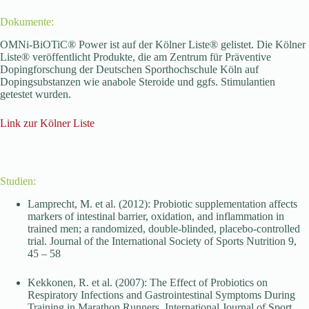
Dokumente:
OMNi-BiOTiC® Power ist auf der Kölner Liste® gelistet. Die Kölner
Liste® veröffentlicht Produkte, die am Zentrum für Präventive
Dopingforschung der Deutschen Sporthochschule Köln auf
Dopingsubstanzen wie anabole Steroide und ggfs. Stimulantien
getestet wurden.
Link zur Kölner Liste
Studien:
Lamprecht, M. et al. (2012): Probiotic supplementation affects
markers of intestinal barrier, oxidation, and inflammation in
trained men; a randomized, double-blinded, placebo-controlled
trial. Journal of the International Society of Sports Nutrition 9,
45 – 58
Kekkonen, R. et al. (2007): The Effect of Probiotics on
Respiratory Infections and Gastrointestinal Symptoms During
Training in Marathon Runners. International Journal of Sport