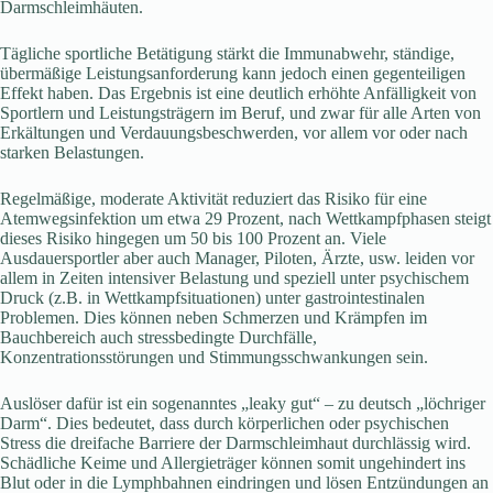
Darmschleimhäuten.
Tägliche sportliche Betätigung stärkt die Immunabwehr, ständige,
übermäßige Leistungsanforderung kann jedoch einen gegenteiligen
Effekt haben. Das Ergebnis ist eine deutlich erhöhte Anfälligkeit von
Sportlern und Leistungsträgern im Beruf, und zwar für alle Arten von
Erkältungen und Verdauungsbeschwerden, vor allem vor oder nach
starken Belastungen.
Regelmäßige, moderate Aktivität reduziert das Risiko für eine
Atemwegsinfektion um etwa 29 Prozent, nach Wettkampfphasen steigt
dieses Risiko hingegen um 50 bis 100 Prozent an. Viele
Ausdauersportler aber auch Manager, Piloten, Ärzte, usw. leiden vor
allem in Zeiten intensiver Belastung und speziell unter psychischem
Druck (z.B. in Wettkampfsituationen) unter gastrointestinalen
Problemen. Dies können neben Schmerzen und Krämpfen im
Bauchbereich auch stressbedingte Durchfälle,
Konzentrationsstörungen und Stimmungsschwankungen sein.
Auslöser dafür ist ein sogenanntes „leaky gut“ – zu deutsch „löchriger
Darm“. Dies bedeutet, dass durch körperlichen oder psychischen
Stress die dreifache Barriere der Darmschleimhaut durchlässig wird.
Schädliche Keime und Allergieträger können somit ungehindert ins
Blut oder in die Lymphbahnen eindringen und lösen Entzündungen an