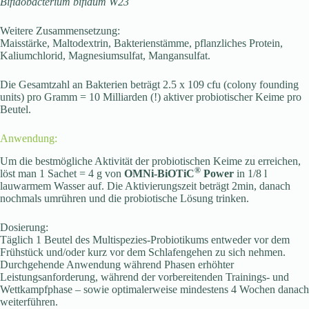
Bifidobacterium bifidum W23
Weitere Zusammensetzung:
Maisstärke, Maltodextrin, Bakterienstämme, pflanzliches Protein,
Kaliumchlorid, Magnesiumsulfat, Mangansulfat.
Die Gesamtzahl an Bakterien beträgt 2.5 x 109 cfu (colony founding
units) pro Gramm = 10 Milliarden (!) aktiver probiotischer Keime pro
Beutel.
Anwendung:
Um die bestmögliche Aktivität der probiotischen Keime zu erreichen,
®
löst man 1 Sachet = 4 g von
OMNi-BiOTiC
Power
in 1/8 l
lauwarmem Wasser auf. Die Aktivierungszeit beträgt 2min, danach
nochmals umrühren und die probiotische Lösung trinken.
Dosierung:
Täglich 1 Beutel des Multispezies-Probiotikums entweder vor dem
Frühstück und/oder kurz vor dem Schlafengehen zu sich nehmen.
Durchgehende Anwendung während Phasen erhöhter
Leistungsanforderung, während der vorbereitenden Trainings- und
Wettkampfphase – sowie optimalerweise mindestens 4 Wochen danach
weiterführen.