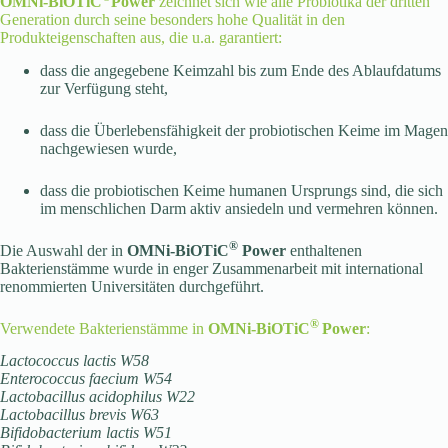
OMNi-BiOTiC
Power
zeichnet sich wie alle Probiotika der dritten
Generation durch seine besonders hohe Qualität in den
Produkteigenschaften aus, die u.a. garantiert:
dass die angegebene Keimzahl bis zum Ende des Ablaufdatums
zur Verfügung steht,
dass die Überlebensfähigkeit der probiotischen Keime im Magen
nachgewiesen wurde,
dass die probiotischen Keime humanen Ursprungs sind, die sich
im menschlichen Darm aktiv ansiedeln und vermehren können.
®
Die Auswahl der in
OMNi-BiOTiC
Power
enthaltenen
Bakterienstämme wurde in enger Zusammenarbeit mit international
renommierten Universitäten durchgeführt.
®
Verwendete Bakterienstämme in
OMNi-BiOTiC
Power
:
Lactococcus lactis W58
Enterococcus faecium W54
Lactobacillus acidophilus W22
Lactobacillus brevis W63
Bifidobacterium lactis W51