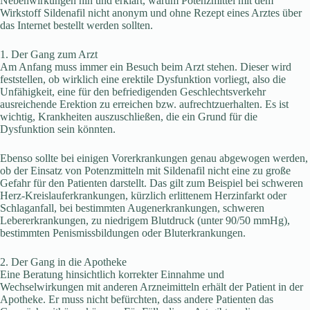
Nebenwirkungen hin und erklärt, warum Potenzmittel mit dem
Wirkstoff Sildenafil nicht anonym und ohne Rezept eines Arztes über
das Internet bestellt werden sollten.
1. Der Gang zum Arzt
Am Anfang muss immer ein Besuch beim Arzt stehen. Dieser wird
feststellen, ob wirklich eine erektile Dysfunktion vorliegt, also die
Unfähigkeit, eine für den befriedigenden Geschlechtsverkehr
ausreichende Erektion zu erreichen bzw. aufrechtzuerhalten. Es ist
wichtig, Krankheiten auszuschließen, die ein Grund für die
Dysfunktion sein könnten.
Ebenso sollte bei einigen Vorerkrankungen genau abgewogen werden,
ob der Einsatz von Potenzmitteln mit Sildenafil nicht eine zu große
Gefahr für den Patienten darstellt. Das gilt zum Beispiel bei schweren
Herz-Kreislauferkrankungen, kürzlich erlittenem Herzinfarkt oder
Schlaganfall, bei bestimmten Augenerkrankungen, schweren
Lebererkrankungen, zu niedrigem Blutdruck (unter 90/50 mmHg),
bestimmten Penismissbildungen oder Bluterkrankungen.
2. Der Gang in die Apotheke
Eine Beratung hinsichtlich korrekter Einnahme und
Wechselwirkungen mit anderen Arzneimitteln erhält der Patient in der
Apotheke. Er muss nicht befürchten, dass andere Patienten das