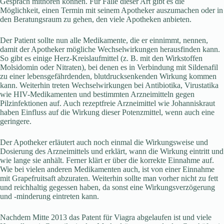
Gespräch mithören können. Für Fälle dieser Art gibt es die
Möglichkeit, einen Termin mit seinem Apotheker auszumachen oder in
den Beratungsraum zu gehen, den viele Apotheken anbieten.
Der Patient sollte nun alle Medikamente, die er einnimmt, nennen,
damit der Apotheker mögliche Wechselwirkungen herausfinden kann.
So gibt es einige Herz-Kreislaufmittel (z. B. mit den Wirkstoffen
Molsidomin oder Nitraten), bei denen es in Verbindung mit Sildenafil
zu einer lebensgefährdenden, blutdrucksenkenden Wirkung kommen
kann. Weiterhin treten Wechselwirkungen bei Antibiotika, Virustatika
wie HIV-Medikamenten und bestimmten Arzneimitteln gegen
Pilzinfektionen auf. Auch rezeptfreie Arzneimittel wie Johanniskraut
haben Einfluss auf die Wirkung dieser Potenzmittel, wenn auch eine
geringere.
Der Apotheker erläutert auch noch einmal die Wirkungsweise und
Dosierung des Arzneimittels und erklärt, wann die Wirkung eintritt und
wie lange sie anhält. Ferner klärt er über die korrekte Einnahme auf.
Wie bei vielen anderen Medikamenten auch, ist von einer Einnahme
mit Grapefruitsaft abzuraten. Weiterhin sollte man vorher nicht zu fett
und reichhaltig gegessen haben, da sonst eine Wirkungsverzögerung
und -minderung eintreten kann.
Nachdem Mitte 2013 das Patent für Viagra abgelaufen ist und viele