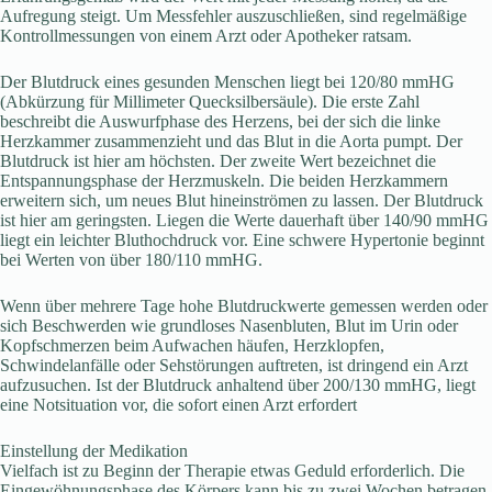
Aufregung steigt. Um Messfehler auszuschließen, sind regelmäßige
Kontrollmessungen von einem Arzt oder Apotheker ratsam.
Der Blutdruck eines gesunden Menschen liegt bei 120/80 mmHG
(Abkürzung für Millimeter Quecksilbersäule). Die erste Zahl
beschreibt die Auswurfphase des Herzens, bei der sich die linke
Herzkammer zusammenzieht und das Blut in die Aorta pumpt. Der
Blutdruck ist hier am höchsten. Der zweite Wert bezeichnet die
Entspannungsphase der Herzmuskeln. Die beiden Herzkammern
erweitern sich, um neues Blut hineinströmen zu lassen. Der Blutdruck
ist hier am geringsten. Liegen die Werte dauerhaft über 140/90 mmHG
liegt ein leichter Bluthochdruck vor. Eine schwere Hypertonie beginnt
bei Werten von über 180/110 mmHG.
Wenn über mehrere Tage hohe Blutdruckwerte gemessen werden oder
sich Beschwerden wie grundloses Nasenbluten, Blut im Urin oder
Kopfschmerzen beim Aufwachen häufen, Herzklopfen,
Schwindelanfälle oder Sehstörungen auftreten, ist dringend ein Arzt
aufzusuchen. Ist der Blutdruck anhaltend über 200/130 mmHG, liegt
eine Notsituation vor, die sofort einen Arzt erfordert
Einstellung der Medikation
Vielfach ist zu Beginn der Therapie etwas Geduld erforderlich. Die
Eingewöhnungsphase des Körpers kann bis zu zwei Wochen betragen.