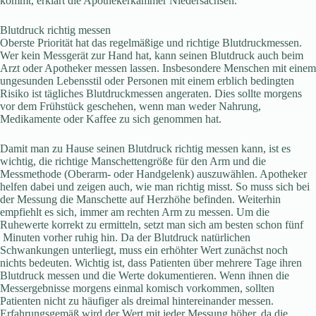
kommt, erklärt die Apothekerkammer Niedersachsen.
Blutdruck richtig messen
Oberste Priorität hat das regelmäßige und richtige Blutdruckmessen.
Wer kein Messgerät zur Hand hat, kann seinen Blutdruck auch beim
Arzt oder Apotheker messen lassen. Insbesondere Menschen mit einem
ungesunden Lebensstil oder Personen mit einem erblich bedingten
Risiko ist tägliches Blutdruckmessen angeraten. Dies sollte morgens
vor dem Frühstück geschehen, wenn man weder Nahrung,
Medikamente oder Kaffee zu sich genommen hat.
Damit man zu Hause seinen Blutdruck richtig messen kann, ist es
wichtig, die richtige Manschettengröße für den Arm und die
Messmethode (Oberarm- oder Handgelenk) auszuwählen. Apotheker
helfen dabei und zeigen auch, wie man richtig misst. So muss sich bei
der Messung die Manschette auf Herzhöhe befinden. Weiterhin
empfiehlt es sich, immer am rechten Arm zu messen. Um die
Ruhewerte korrekt zu ermitteln, setzt man sich am besten schon fünf
Minuten vorher ruhig hin. Da der Blutdruck natürlichen
Schwankungen unterliegt, muss ein erhöhter Wert zunächst noch
nichts bedeuten. Wichtig ist, dass Patienten über mehrere Tage ihren
Blutdruck messen und die Werte dokumentieren. Wenn ihnen die
Messergebnisse morgens einmal komisch vorkommen, sollten
Patienten nicht zu häufiger als dreimal hintereinander messen.
Erfahrungsgemäß wird der Wert mit jeder Messung höher, da die