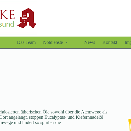
Das Team
Notdienste
News
Kontakt
Im
hdosierten ätherischen Öle sowohl über die Atemwege als
Dort angelangt, stoppen Eucalyptus- und Kiefernnadelöl
mwege und lindert so spürbar die