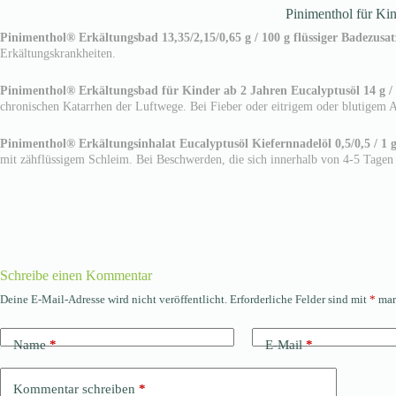
Pinimenthol für Ki
Pinimenthol® Erkältungsbad 13,35/2,15/0,65 g / 100 g flüssiger Badezusat
Erkältungskrankheiten.
Pinimenthol® Erkältungsbad für Kinder ab 2 Jahren Eucalyptusöl 14 g /
chronischen Katarrhen der Luftwege. Bei Fieber oder eitrigem oder blutigem A
Pinimenthol® Erkältungsinhalat Eucalyptusöl Kiefernnadelöl 0,5/0,5 / 1 g
mit zähflüssigem Schleim. Bei Beschwerden, die sich innerhalb von 4-5 Tagen n
Schreibe einen Kommentar
Deine E-Mail-Adresse wird nicht veröffentlicht.
Erforderliche Felder sind mit
*
mar
Name
*
E-Mail
*
Kommentar schreiben
*