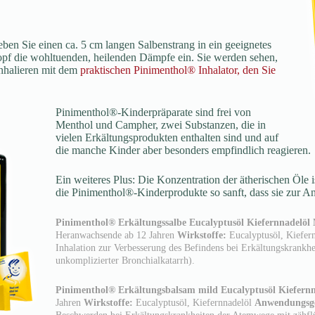
ben Sie einen ca. 5 cm langen Salbenstrang in ein geeignetes
f die wohltuenden, heilenden Dämpfe ein. Sie werden sehen,
 Inhalieren mit dem
praktischen Pinimenthol® Inhalator, den Sie
Pinimenthol®-Kinderpräparate sind frei von
Menthol und Campher, zwei Substanzen, die in
vielen Erkältungsprodukten enthalten sind und auf
die manche Kinder aber besonders empfindlich reagieren.
Ein weiteres Plus: Die Konzentration der ätherischen Öle 
die Pinimenthol®-Kinderprodukte so sanft, dass sie zur A
Pinimenthol® Erkältungssalbe Eucalyptusöl Kiefernnadelöl M
Heranwachsende ab 12 Jahren
Wirkstoffe:
Eucalyptusöl, Kiefer
Inhalation zur Verbesserung des Befindens bei Erkältungskrankh
unkomplizierter Bronchialkatarrh).
Pinimenthol® Erkältungsbalsam mild Eucalyptusöl Kiefernna
Jahren
Wirkstoffe:
Eucalyptusöl, Kiefernnadelöl
Anwendungsge
Beschwerden bei Erkältungskrankheiten der Atemwege mit zähf